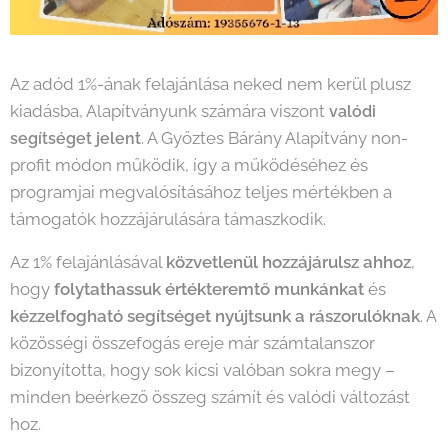
Az adód 1%-ának felajánlása neked nem kerül plusz
kiadásba, Alapítványunk számára viszont
valódi
. A Győztes Bárány Alapítvány non-
segítséget jelent
profit módon működik, így a működéséhez és
programjai megvalósításához teljes mértékben a
támogatók hozzájárulására támaszkodik.
Az 1% felajánlásával
közvetlenül hozzájárulsz ahhoz
,
hogy
folytathassuk
értékteremtő munkánkat
és
kézzelfogható segítséget nyújtsunk a rászorulóknak
. A
közösségi összefogás ereje már számtalanszor
bizonyította, hogy sok kicsi valóban sokra megy –
minden beérkező összeg számít és valódi változást
hoz.