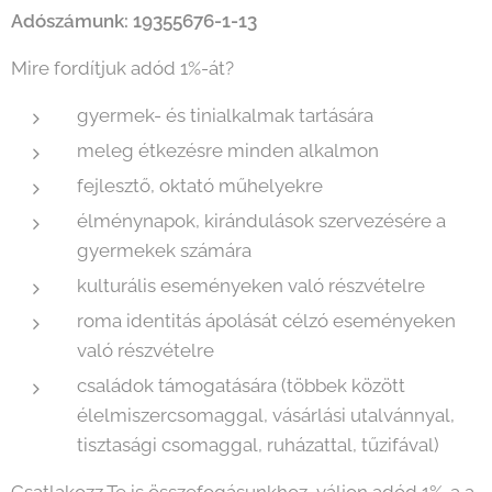
Adószámunk: 19355676-1-13
Mire fordítjuk adód 1%-át?
gyermek- és tinialkalmak tartására
meleg étkezésre minden alkalmon
fejlesztő, oktató műhelyekre
élménynapok, kirándulások szervezésére a
gyermekek számára
kulturális eseményeken való részvételre
roma identitás ápolását célzó eseményeken
való részvételre
családok támogatására (többek között
élelmiszercsomaggal, vásárlási utalvánnyal,
tisztasági csomaggal, ruházattal, tűzifával)
Csatlakozz Te is összefogásunkhoz, váljon adód 1%-a a