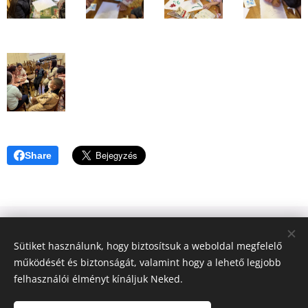
Share
© 2023 Győztes Bárány Közösség | Győztes Bárány Alapítvány |
Sütiket használunk, hogy biztosítsuk a weboldal megfelelő
Minden jog fenntartva.
működését és biztonságát, valamint hogy a lehető legjobb
Győztes Bárány Alapítvány, 2040 Budaörs, Szőlő köz 2., Adószám:
felhasználói élményt kínáljuk Neked.
19355676-1-13