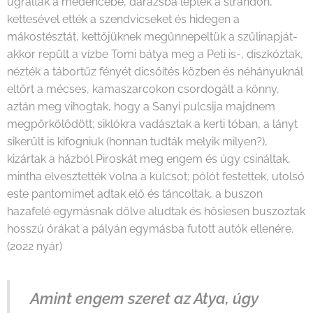
ugráltak a medencébe, darázsba léptek a strandon,
kettesével ették a szendvicseket és hidegen a
mákostésztát, kettőjüknek megünnepeltük a szülinapját-
akkor repült a vízbe Tomi bátya meg a Peti is-, diszkóztak,
nézték a tábortűz fényét dicsőítés közben és néhányuknál
eltört a mécses, kamaszarcokon csordogált a könny,
aztán meg vihogtak, hogy a Sanyi pulcsija majdnem
megpörkölődött; siklókra vadásztak a kerti tóban, a lányt
sikerült is kifogniuk (honnan tudták melyik milyen?),
kizártak a házból Piroskát meg engem és úgy csináltak,
mintha elvesztették volna a kulcsot; pólót festettek, utolsó
este pantomimet adtak elő és táncoltak, a buszon
hazafelé egymásnak dőlve aludtak és hősiesen buszoztak
hosszú órákat a pályán egymásba futott autók ellenére.
(2022 nyár)
Amint engem szeret az Atya, úgy