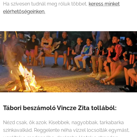
Ha szívesen tudnál meg róluk többet,
keress minket
elérhetőségeinken.
Tábori beszámoló Vincze Zita tollából:
Nézd csak, ők azok. Kisebbek, nagyobbak, tarkabarka
színkavalkád. Reggelente néha vízzel locsolták egymást,