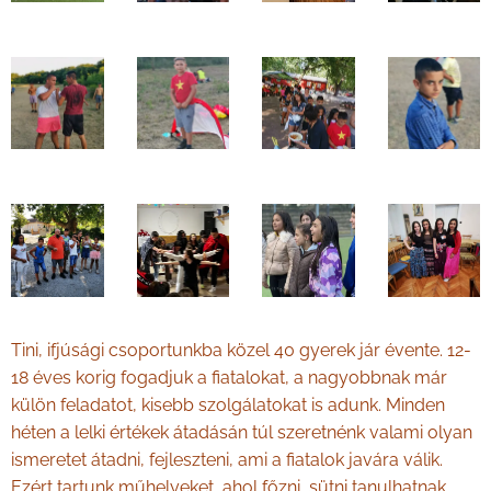
Tini, ifjúsági csoportunkba közel 40 gyerek jár évente. 12-
18 éves korig fogadjuk a fiatalokat, a nagyobbnak már
külön feladatot, kisebb szolgálatokat is adunk. Minden
héten a lelki értékek átadásán túl szeretnénk valami olyan
ismeretet átadni, fejleszteni, ami a fiatalok javára válik.
Ezért tartunk műhelyeket, ahol főzni, sütni tanulhatnak,