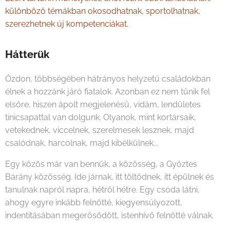
különböző témákban okosodhatnak, sportolhatnak,
szerezhetnek új kompetenciákat.
Hátterük
Ózdon, többségében hátrányos helyzetű családokban
élnek a hozzánk járó fiatalok. Azonban ez nem tűnik fel
elsőre, hiszen ápolt megjelenésű, vidám, lendületes
tinicsapattal van dolgunk. Olyanok, mint kortársaik,
vetekednek, viccelnek, szerelmesek lesznek, majd
csalódnak, harcolnak, majd kibélkülnek...
Egy közös már van bennük, a közösség, a Győztes
Bárány közösség. Ide járnak, itt töltődnek, itt épülnek és
tanulnak napról napra, hétről hétre. Egy csoda látni,
ahogy egyre inkább felnőtté, kiegyensúlyozott,
indentitásában megerősödött, istenhívő felnőtté válnak.