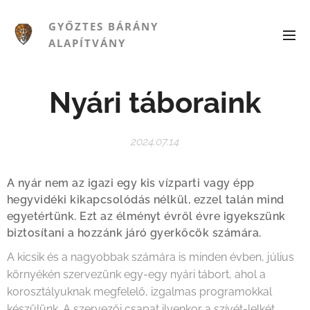
GYŐZTES BÁRÁNY
ALAPÍTVÁNY
Nyári táboraink
2024.07.14
A nyár nem az igazi egy kis vízparti vagy épp
hegyvidéki kikapcsolódás nélkül, ezzel talán mind
egyetértünk. Ezt az élményt évről évre igyekszünk
biztosítani a hozzánk járó gyerkőcök számára.
A kicsik és a nagyobbak számára is minden évben, július
környékén szervezünk egy-egy nyári tábort, ahol a
korosztályuknak megfelelő, izgalmas programokkal
készülünk. A szervezői csapat ilyenkor a szívét-lelkét