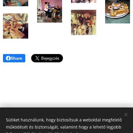
Share
© 2023 Győztes Bárány Közösség | Győztes Bárány Alapítvány |
Sütiket használunk, hogy biztosítsuk a weboldal megfelelő
Minden jog fenntartva.
működését és biztonságát, valamint hogy a lehető legjobb
Győztes Bárány Alapítvány, 2040 Budaörs, Szőlő köz 2., Adószám: