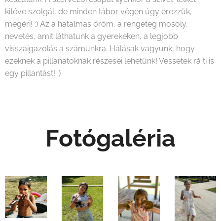
kitéve szolgál, de minden tábor végén úgy érezzük,
megéri! :) Az a hatalmas öröm, a rengeteg mosoly,
nevetés, amit láthatunk a gyerekeken, a legjobb
visszaigazolás a számunkra. Hálásak vagyunk, hogy
ezeknek a pillanatoknak részesei lehetünk! Vessetek rá ti is
egy pillantást! :)
Fotógaléria