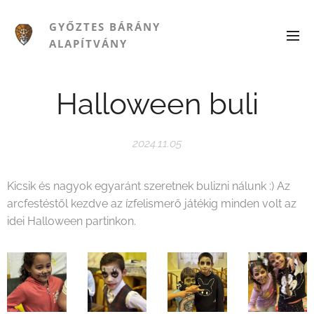
GYŐZTES BÁRÁNY
ALAPÍTVÁNY
Halloween buli
2024.11.05
Kicsik és nagyok egyaránt szeretnek bulizni nálunk :) Az
arcfestéstől kezdve az ízfelismerő játékig minden volt az
idei Halloween partinkon.