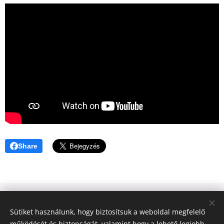
Share
© 2023 Győztes Bárány Közösség | Győztes Bárány Alapítvány |
Sütiket használunk, hogy biztosítsuk a weboldal megfelelő
Minden jog fenntartva.
működését és biztonságát, valamint hogy a lehető legjobb