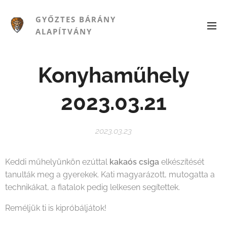
GYŐZTES BÁRÁNY
ALAPÍTVÁNY
Konyhaműhely
2023.03.21
2023.03.23
Keddi műhelyünkön ezúttal
kakaós csiga
elkészítését
tanulták meg a gyerekek. Kati magyarázott, mutogatta a
technikákat, a fiatalok pedig lelkesen segítettek.
Reméljük ti is kipróbáljátok!