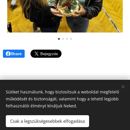
Share
© 2023 Győztes Bárány Közösség | Győztes Bárány Alapítvány |
Sütiket használunk, hogy biztosítsuk a weboldal megfelelő
Minden jog fenntartva.
működését és biztonságát, valamint hogy a lehető legjobb
Győztes Bárány Alapítvány, 2040 Budaörs, Szőlő köz 2., Adószám:
felhasználói élményt kínáljuk Neked.
19355676-1-13
Sütik
Csak a legszükségesebbek elfogadása