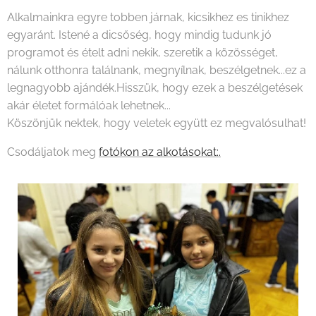
Alkalmainkra egyre tobben járnak, kicsikhez es tinikhez
egyaránt. Istené a dicsőség, hogy mindig tudunk jó
programot és ételt adni nekik, szeretik a közösséget,
nálunk otthonra találnank, megnyílnak, beszélgetnek...ez a
legnagyobb ajándék.Hisszük, hogy ezek a beszélgetések
akár életet formálóak lehetnek...
Köszönjük nektek, hogy veletek együtt ez megvalósulhat!
Csodáljatok meg
fotókon az alkotásokat:.