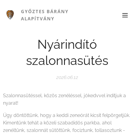
GYŐZTES BÁRÁNY
ALAPÍTVÁNY
Nyárindító
szalonnasütés
2026.06.12
Szalonnasütéssel, közös zenéléssel, jókedvvel indítjuk a
nyarat!
Úgy döntöttünk, hogy a keddi zeneórát kicsit felpörgetjük.
Kimentünk tehát a közeli szabadidős parkba, ahol
zenéltünk, szalonnát sütöttünk, fociztunk, tollasoztunk -