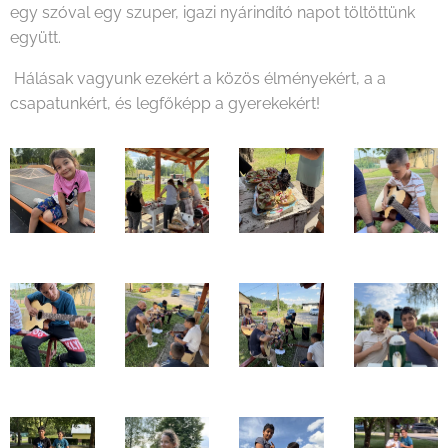
egy szóval egy szuper, igazi nyárindító napot töltöttünk
együtt.
Hálásak vagyunk ezekért a közös élményekért, a a
csapatunkért, és legfőképp a gyerekekért!