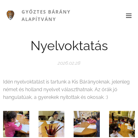
GYŐZTES BÁRÁNY
ALAPÍTVÁNY
Nyelvoktatás
2026.02.28
Idén nyelvoktatást is tartunk a Kis Bárányoknak, jelenleg
német és holland nyelvet választhatnak. Az órák jó
hangulatúak, a gyerekek nyitottak és okosak. :)