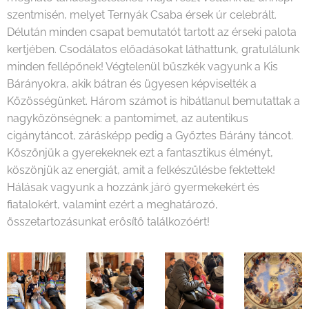
szentmisén, melyet Ternyák Csaba érsek úr celebrált.
Délután minden csapat bemutatót tartott az érseki palota
kertjében. Csodálatos előadásokat láthattunk, gratulálunk
minden fellépőnek! Végtelenül büszkék vagyunk a Kis
Bárányokra, akik bátran és ügyesen képviselték a
Közösségünket. Három számot is hibátlanul bemutattak a
nagyközönségnek: a pantomimet, az autentikus
cigánytáncot, zárásképp pedig a Győztes Bárány táncot.
Köszönjük a gyerekeknek ezt a fantasztikus élményt,
köszönjük az energiát, amit a felkészülésbe fektettek!
Hálásak vagyunk a hozzánk járó gyermekekért és
fiatalokért, valamint ezért a meghatározó,
összetartozásunkat erősítő találkozóért!