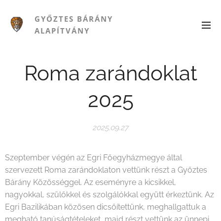
GYŐZTES BÁRÁNY
ALAPÍTVÁNY
Roma zarándoklat
2025
2025.09.27
Szeptember végén az Egri Főegyházmegye által
szervezett Roma zarándoklaton vettünk részt a Győztes
Bárány Közösséggel. Az eseményre a kicsikkel,
nagyokkal, szülőkkel és szolgálókkal együtt érkeztünk. Az
Egri Bazilikában közösen dicsőítettünk, meghallgattuk a
megható tanúságtételeket, majd részt vettünk az ünnepi