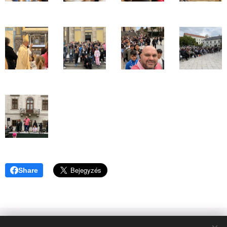
Share
© 2023 Győztes Bárány Közösség | Győztes Bárány Alapítvány |