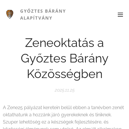
GYŐZTES BÁRÁNY
ALAPÍTVÁNY
Zeneoktatás a
Győztes Bárány
Közösségben
2025.11.25
A Zene25 pályázat keretein belül ebben a tanévben zenét
oktathatunk a hozzánk járó gyerekeknek és tiniknek.
Szuper lehetőség ez a készségek fejlesztésére, és