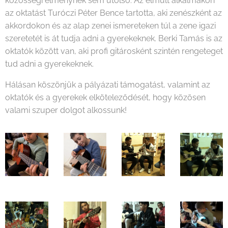
közösségi élménynek sem utolsó. Az elmúlt alkalmakon
az oktatást Turóczi Péter Bence tartotta, aki zenészként az
akkordokon és az alap zenei ismereteken túl a zene igazi
szeretetét is át tudja adni a gyerekeknek. Berki Tamás is az
oktatók között van, aki profi gitárosként szintén rengeteget
tud adni a gyerekeknek.
Hálásan köszönjük a pályázati támogatást, valamint az
oktatók és a gyerekek elköteleződését, hogy közösen
valami szuper dolgot alkossunk!